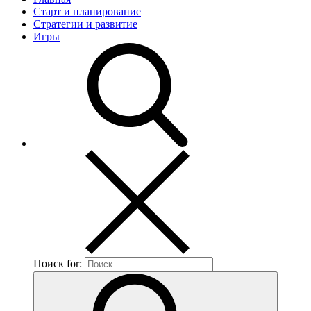
Старт и планирование
Стратегии и развитие
Игры
Поиск for: