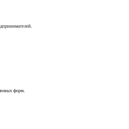
едпринимателей.
авовых форм.